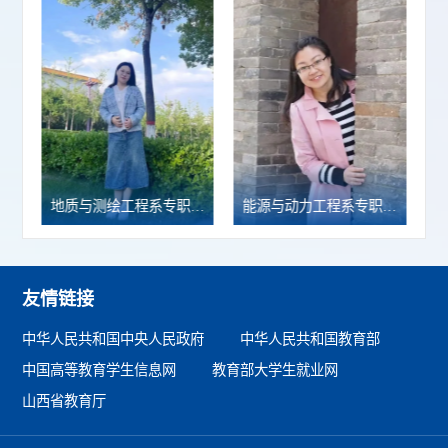
员梁成君荣获2024年煤炭行业院校“优秀辅导员”称号
地质与测绘工程系专职辅导员 李俊琪
能源与动力工程系专职辅导员 贾文娟 ​
友情链接
中华人民共和国中央人民政府
中华人民共和国教育部
中国高等教育学生信息网
教育部大学生就业网
山西省教育厅