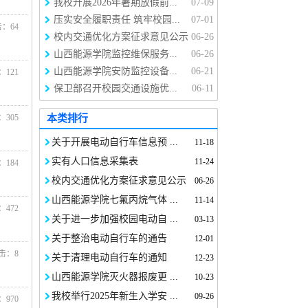
我校开展2026年暑期放假前...
07-09
压实安全履职责任 筑牢校园...
07-01
点击：
64
校内交通优化方案征求意见公示
06-26
山西能源学院监控维保服务...
06-26
山西能源学院安防监控设备...
06-21
击：
121
保卫部召开校园交通设施优...
06-11
击：
305
本类排行
关于开展电动自行车信息预 ...
11-18
实有人口信息采集表
11-24
击：
184
校内交通优化方案征求意见公示
06-26
山西能源学院七氟丙烷气体 ...
11-14
击：
472
关于进一步加强校园电动自 ...
03-13
关于整治电动自行车的通告
12-01
 点击：
8
关于清理电动自行车的通知
12-23
山西能源学院灭火器报废更 ...
10-23
我校举行2025年新生入学安 ...
09-26
击：
970