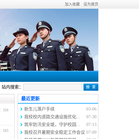
加入收藏
设为首页
站内搜索：
最近更新
新生儿落户手续
03-06
击：
316
我校校内道路交通设施优化...
07-30
筑牢防汛安全堤，守护校园...
07-13
击：
183
我校召开暑期安全稳定工作会议
07-09