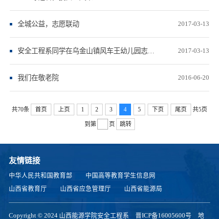
全城公益，志愿联动
2017-03-13
安全工程系同学在乌金山镇风车王幼儿园志愿服务
2017-03-13
我们在敬老院
2016-06-20
共70条
首页
上页
1
2
3
4
5
下页
尾页
共5页
到第
页
跳转
友情链接
中华人民共和国教育部
中国高等教育学生信息网
山西省教育厅
山西省应急管理厅
山西省能源局
Copyright © 2024 山西能源学院安全工程系
晋ICP备16005600号
地