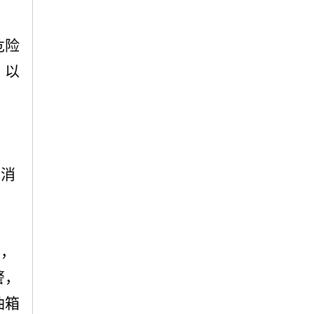
危险
，以
或消
灾，
警，
油箱