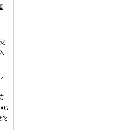
国
灾
入
日，
防
05
纪念