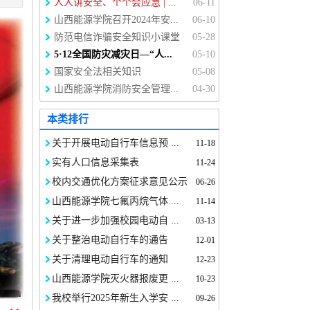
人人讲安全、个个会应急 | ...
06-11
山西能源学院召开2024年安...
06-10
防范电信诈骗安全知识小课堂
05-28
5·12全国防灾减灾日—“人...
05-10
国家安全法相关知识
05-08
山西能源学院消防安全管理...
04-30
本类排行
关于开展电动自行车信息预 ...
11-18
实有人口信息采集表
11-24
校内交通优化方案征求意见公示
06-26
山西能源学院七氟丙烷气体 ...
11-14
关于进一步加强校园电动自 ...
03-13
关于整治电动自行车的通告
12-01
关于清理电动自行车的通知
12-23
山西能源学院灭火器报废更 ...
10-23
我校举行2025年新生入学安 ...
09-26