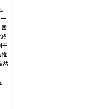
惊。
另一
。国
灾减
利于
及推
自然
劫。