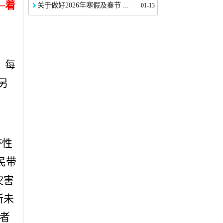
—着
关于做好2026年寒假及春节 ...
01-13
，每
另
坏性
民带
灾害
所未
者