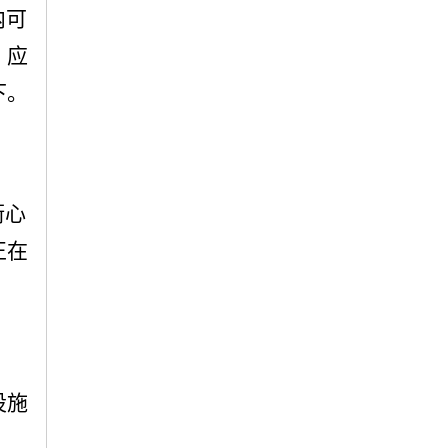
内可
，应
下。
街心
正在
设施